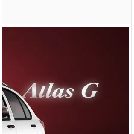
اتوماتیک E پلاس