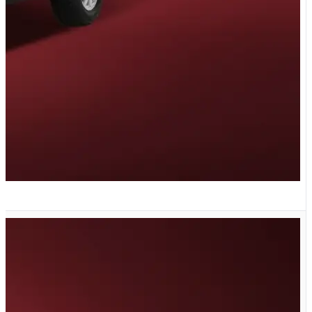
G تیپ GL