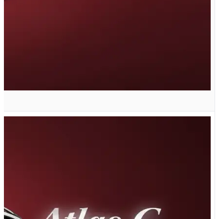
G تیپ GL